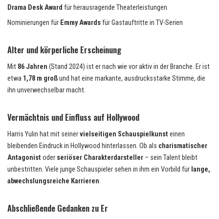
Drama Desk Award
für herausragende Theaterleistungen
Nominierungen für
Emmy Awards
für Gastauftritte in TV-Serien
Alter und körperliche Erscheinung
Mit
86 Jahren
(Stand 2024) ist er nach wie vor aktiv in der Branche. Er ist
etwa
1,78 m groß
und hat eine markante, ausdrucksstarke Stimme, die
ihn unverwechselbar macht.
Vermächtnis und Einfluss auf Hollywood
Harris Yulin hat mit seiner
vielseitigen Schauspielkunst
einen
bleibenden Eindruck in Hollywood hinterlassen. Ob als
charismatischer
Antagonist
oder
seriöser Charakterdarsteller
– sein Talent bleibt
unbestritten. Viele junge Schauspieler sehen in ihm ein Vorbild für
lange,
abwechslungsreiche Karrieren
.
Abschließende Gedanken zu E
r