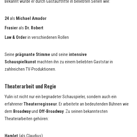
Bekannt wurde er durch Gastauftritte in beliebten Serien wie:
24
als
Michael Amador
Frasier
als
Dr. Robert
Law & Order
in verschiedenen Rollen
Seine
prägnante Stimme
und seine
intensive
Schauspielkunst
machten ihn zu einem beliebten Gaststar in
zahlreichen TV-Produktionen.
Theaterarbeit und Regie
Yulin ist nicht nur ein begnadeter Schauspieler, sondern auch ein
erfahrener
Theaterregisseur
. Er arbeitete an bedeutenden Bühnen wie
dem
Broadway
und
Off-Broadway
. Zu seinen bekanntesten
Theaterarbeiten gehören:
Hamlet
(als Claudius)