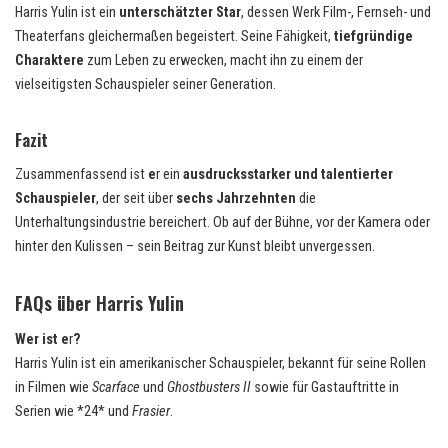
Harris Yulin ist ein
unterschätzter Star
, dessen Werk Film-, Fernseh- und
Theaterfans gleichermaßen begeistert. Seine Fähigkeit,
tiefgründige
Charaktere
zum Leben zu erwecken, macht ihn zu einem der
vielseitigsten Schauspieler seiner Generation.
Fazit
Zusammenfassend ist
e
r ein
ausdrucksstarker und talentierter
Schauspieler
, der seit über
sechs Jahrzehnten
die
Unterhaltungsindustrie bereichert. Ob auf der Bühne, vor der Kamera oder
hinter den Kulissen – sein Beitrag zur Kunst bleibt unvergessen.
F
AQs über Harris Yulin
Wer ist e
r
?
Harris Yulin ist ein amerikanischer Schauspieler, bekannt für seine Rollen
in Filmen wie
Scarface
und
Ghostbusters II
sowie für Gastauftritte in
Serien wie *24* und
Frasier
.